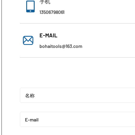
手机

13506798061
E-MAIL
bohaitools@163.com