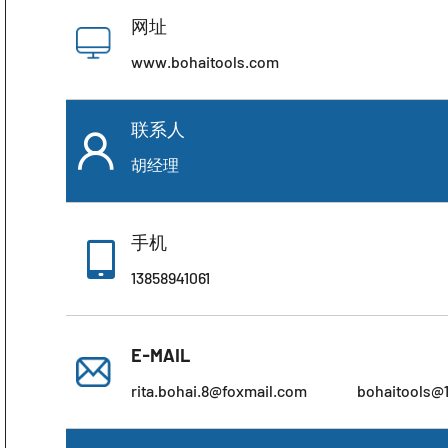
网址
www.bohaitools.com
联系人

胡经理
手机

13858941061
E-MAIL
rita.bohai.8@foxmail.com
bohaitools@