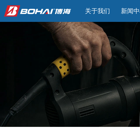
关于我们
新闻中