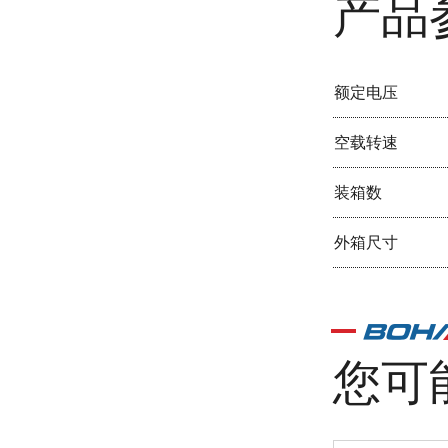
产品
额定电压
空载转速
装箱数
外箱尺寸
您可