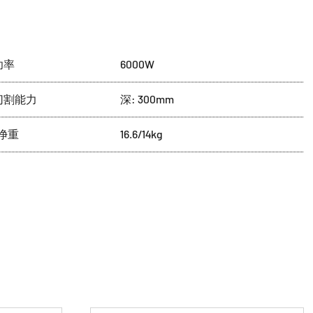
功率
6000W
切割能力
深: 300
mm
净重
16.6/14kg