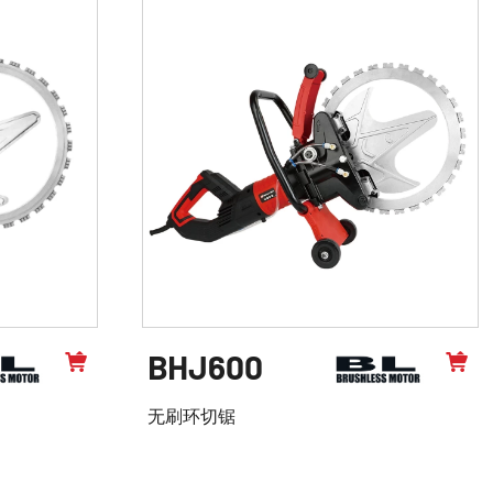
BHJ600
无刷环切锯