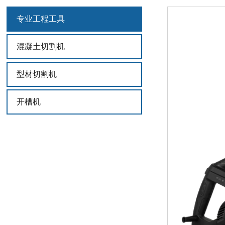
专业工程工具
混凝土切割机
型材切割机
开槽机