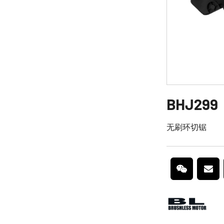
BHJ299
无刷环切锯