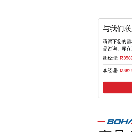
与我们联
请留下您的需
品咨询、库存
胡经理:
13858
李经理:
13362