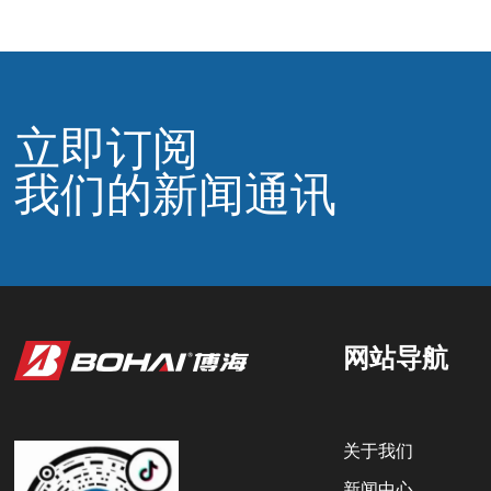
立即订阅
我们的新闻通讯
网站导航
关于我们
新闻中心