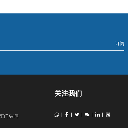
订阅
关注我们




车门头1号