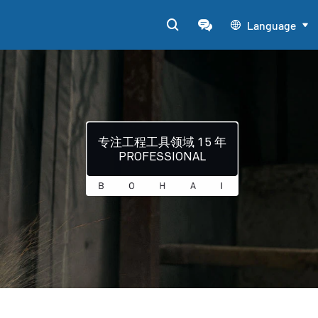


Language


专注工程工具领域 15 年
PROFESSIONAL