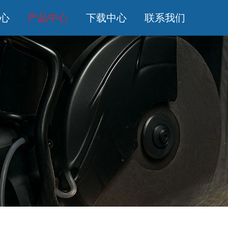
心
产品中心
下载中心
联系我们