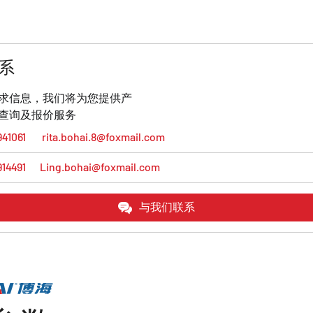
系
求信息，我们将为您提供产
查询及报价服务
941061
rita.bohai.8@foxmail.com
914491
Ling.bohai@foxmail.com
与我们联系