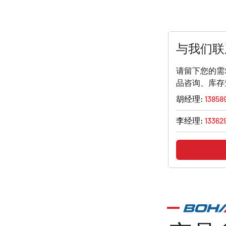
与我们联
请留下您的需
品咨询、库存
胡经理:
13858
李经理:
13362