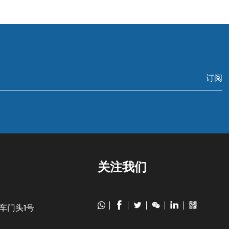
订阅
关注我们




车门头1号