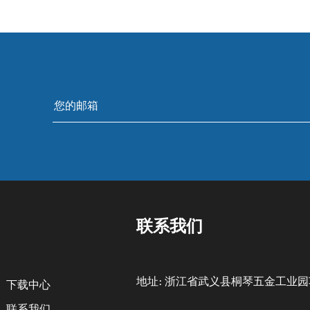
联系我们
地址: 浙江省武义县桐琴五金工业园
下载中心
联系我们