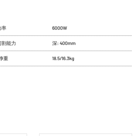
功率
6000W
切割能力
深: 400
mm
净重
18.5/16.3kg