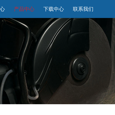
心
产品中心
下载中心
联系我们