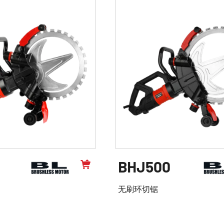
BHJ500
无刷环切锯